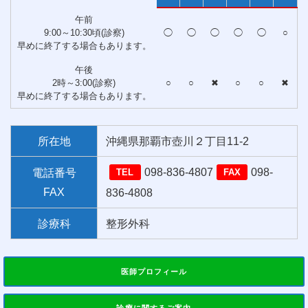
午前
9:00～10:30頃(診察)
◯
◯
◯
◯
◯
○
早めに終了する場合もあります。
午後
2時～3:00(診察)
○
○
✖
○
○
✖
早めに終了する場合もあります。
所在地
沖縄県那覇市壺川２丁目11-2
098-836-4807
098-
電話番号
TEL
FAX
FAX
836-4808
診療科
整形外科
医師プロフィール