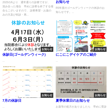
お知らせ
2025/1/6より 通常通りの診療ですが、
混み合った場合 早めに診察を終了する場
R5年度のゴールデンウィークの休診のお
合もございますので、 診察希望・お薬の
知らせです。...
みの方及び初診・再...
お知らせ
お知らせ
休診日(ゴールデンウィーク)
にこにこデイケアのご紹介
...
...
お知らせ
お知らせ
7月の休診日
夏季休業日のお知らせ
...
お薬等の処方がありましたら 早めに受診