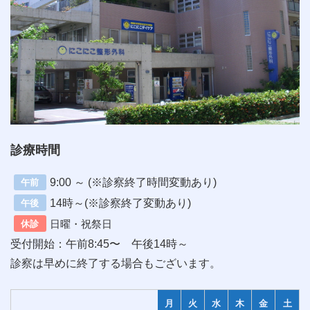
診療時間
9:00 ～ (※診察終了時間変動あり)
午前
14時～(※診察終了変動あり)
午後
日曜・祝祭日
休診
受付開始：午前8:45〜 午後14時～
診察は早めに終了する場合もございます。
月
火
水
木
金
土