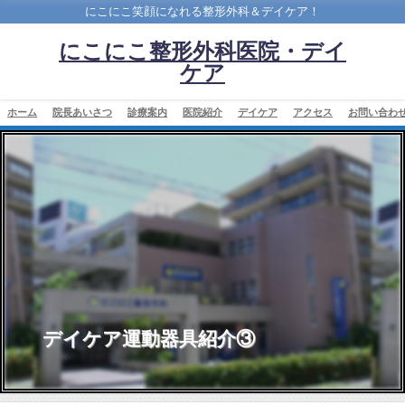
にこにこ笑顔になれる整形外科＆デイケア！
にこにこ整形外科医院・デイ
ケア
ホーム
院長あいさつ
診療案内
医院紹介
デイケア
アクセス
お問い合わ
デイケア運動器具紹介③