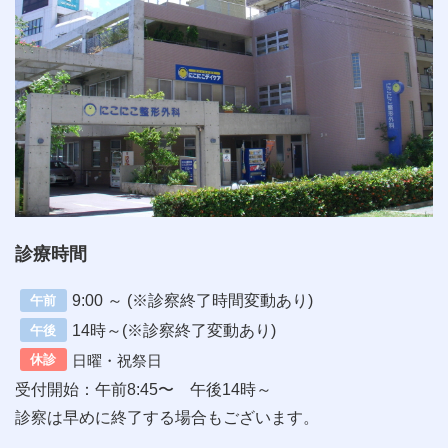
診療時間
9:00 ～ (※診察終了時間変動あり)
午前
14時～(※診察終了変動あり)
午後
日曜・祝祭日
休診
受付開始：午前8:45〜 午後14時～
診察は早めに終了する場合もございます。