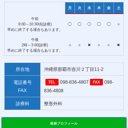
月
火
水
木
金
土
午前
9:00～10:30頃(診察)
◯
◯
◯
◯
◯
○
早めに終了する場合もあります。
午後
2時～3:00(診察)
○
○
✖
○
○
✖
早めに終了する場合もあります。
所在地
沖縄県那覇市壺川２丁目11-2
098-836-4807
098-
電話番号
TEL
FAX
FAX
836-4808
診療科
整形外科
医師プロフィール