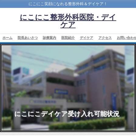
にこにこ笑顔になれる整形外科＆デイケア！
にこにこ整形外科医院・デイ
ケア
ホーム
院長あいさつ
診療案内
医院紹介
デイケア
アクセス
お問い合わ
にこにこデイケア受け入れ可能状況