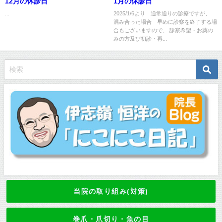
12月の休診日
1月の休診日
...
2025/1/6より 通常通りの診療ですが、
混み合った場合 早めに診察を終了する場
合もございますので、 診察希望・お薬の
みの方及び初診・再...
当院の取り組み(対策)
巻爪・爪切り・魚の目