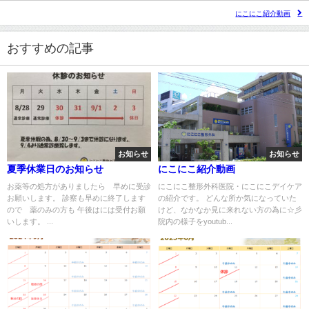
にこにこ紹介動画
おすすめの記事
お知らせ
お知らせ
夏季休業日のお知らせ
にこにこ紹介動画
お薬等の処方がありましたら 早めに受診
にこにこ整形外科医院・にこにこデイケア
お願いします。 診察も早めに終了します
の紹介です。 どんな所か気になっていた
ので 薬のみの方も 午後はには受付お願
けど、なかなか見に来れない方の為に☆彡
いします。 ...
院内の様子をyoutub...