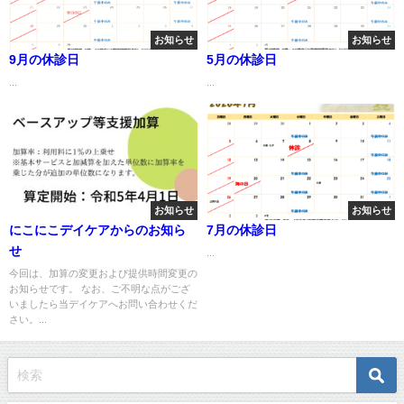
お知らせ
お知らせ
9月の休診日
5月の休診日
...
...
お知らせ
お知らせ
にこにこデイケアからのお知ら
7月の休診日
せ
...
今回は、加算の変更および提供時間変更の
お知らせです。 なお、ご不明な点がござ
いましたら当デイケアへお問い合わせくだ
さい。...