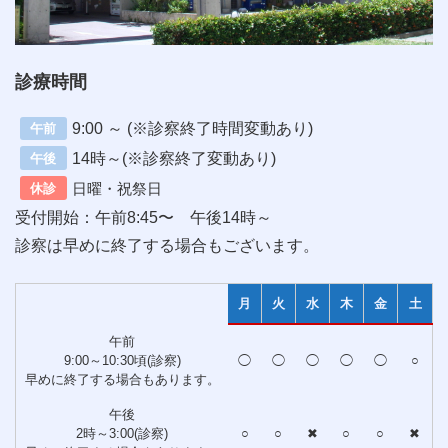
診療時間
9:00 ～ (※診察終了時間変動あり)
午前
14時～(※診察終了変動あり)
午後
日曜・祝祭日
休診
受付開始：午前8:45〜 午後14時～
診察は早めに終了する場合もございます。
月
火
水
木
金
土
午前
9:00～10:30頃(診察)
◯
◯
◯
◯
◯
○
早めに終了する場合もあります。
午後
2時～3:00(診察)
○
○
✖
○
○
✖