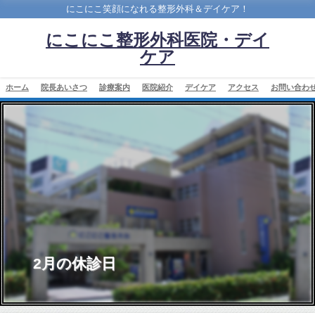
にこにこ笑顔になれる整形外科＆デイケア！
にこにこ整形外科医院・デイ
ケア
ホーム
院長あいさつ
診療案内
医院紹介
デイケア
アクセス
お問い合わ
2月の休診日