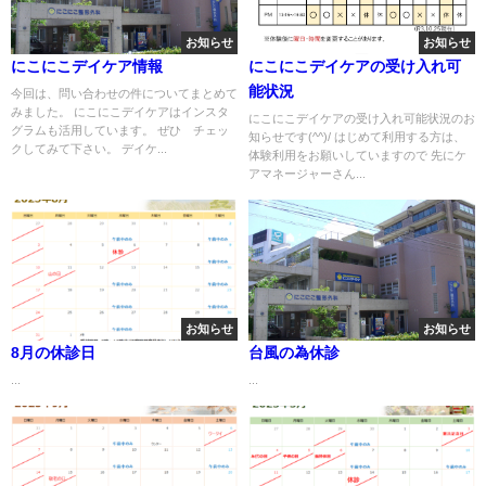
お知らせ
お知らせ
にこにこデイケア情報
にこにこデイケアの受け入れ可
能状況
今回は、問い合わせの件についてまとめて
みました。 にこにこデイケアはインスタ
にこにこデイケアの受け入れ可能状況のお
グラムも活用しています。 ぜひ チェッ
知らせです(^^)/ はじめて利用する方は、
クしてみて下さい。 デイケ...
体験利用をお願いしていますので 先にケ
アマネージャーさん...
お知らせ
お知らせ
8月の休診日
台風の為休診
...
...