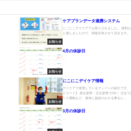
ケアプランデータ連携システム
にこにこデイケアでも取り入れました。 便利
と感じましたので、情報共有させて頂きます。 ..
お知らせ
4月の休診日
...
お知らせ
にこにこデイケア情報
デイケアで使用しているマシーンの紹介です。
ドコード】 座位姿勢・立位姿勢でOK！ 立位で
ンス運動など、身体に負担のかかる事をレ...
お知らせ
3月の休診日
...