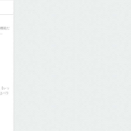
な機能だ
.
 【レッ
はバラ