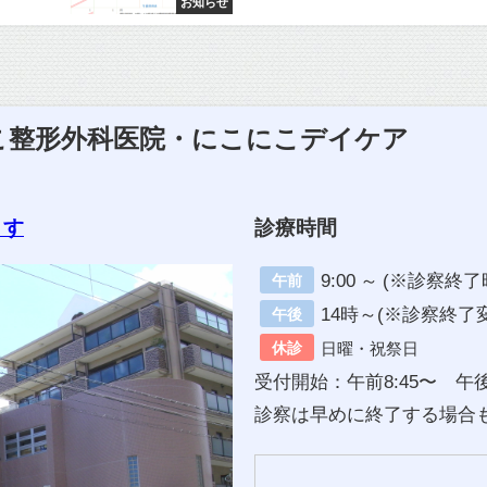
お知らせ
にこ整形外科医院・にこにこデイケア
ます
診療時間
9:00 ～ (※診察
午前
14時～(※診察終了
午後
休診
日曜・祝祭日
受付開始：午前8:45〜 午後
診察は早めに終了する場合