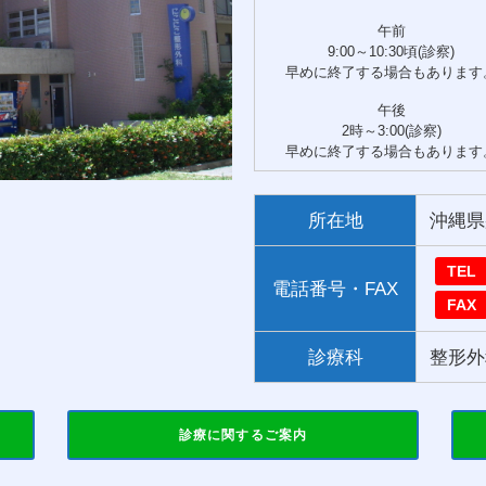
午前
9:00～10:30頃(診察)
早めに終了する場合もあります
午後
2時～3:00(診察)
早めに終了する場合もあります
所在地
沖縄県
TEL
電話番号・FAX
FAX
診療科
整形外
診療に関するご案内