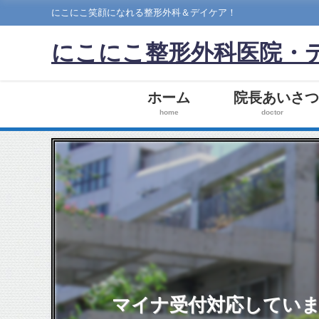
にこにこ笑顔になれる整形外科＆デイケア！
にこにこ整形外科医院・
ホーム
院長あいさ
home
doctor
マイナ受付対応してい