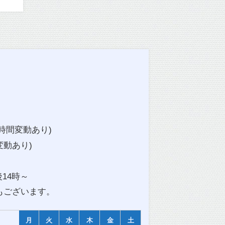
終了時間変動あり)
変動あり)
14時～
もございます。
月
火
水
木
金
土