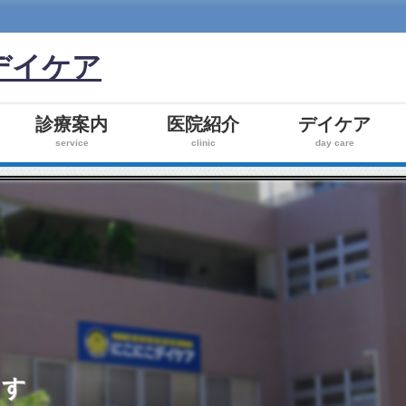
デイケア
つ
診療案内
医院紹介
デイケア
service
clinic
day care
ます