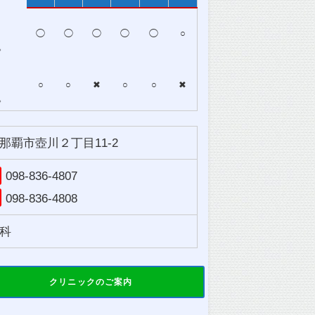
◯
◯
◯
◯
◯
○
。
○
○
✖
○
○
✖
。
那覇市壺川２丁目11-2
098-836-4807
098-836-4808
科
クリニックのご案内