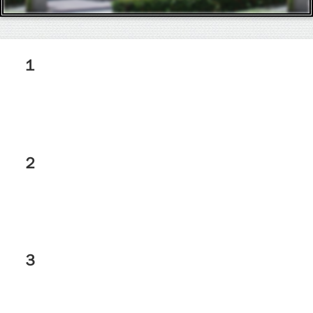
１
２
３