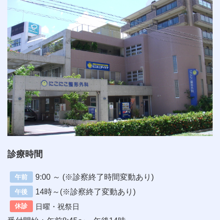
診療時間
9:00 ～ (※診察終了時間変動あり)
午前
14時～(※診察終了変動あり)
午後
日曜・祝祭日
休診