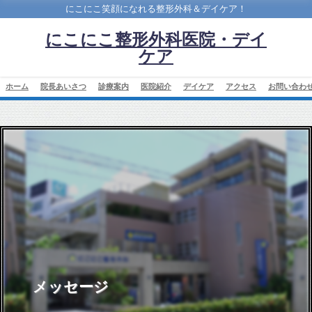
にこにこ笑顔になれる整形外科＆デイケア！
にこにこ整形外科医院・デイ
ケア
ホーム
院長あいさつ
診療案内
医院紹介
デイケア
アクセス
お問い合わ
メッセージ