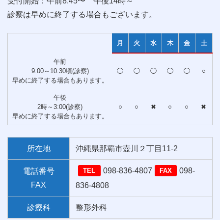
受付開始：午前8:45〜 午後14時～
診察は早めに終了する場合もございます。
月
火
水
木
金
土
午前
9:00～10:30頃(診察)
◯
◯
◯
◯
◯
○
早めに終了する場合もあります。
午後
2時～3:00(診察)
○
○
✖
○
○
✖
早めに終了する場合もあります。
所在地
沖縄県那覇市壺川２丁目11-2
098-836-4807
098-
電話番号
TEL
FAX
FAX
836-4808
診療科
整形外科