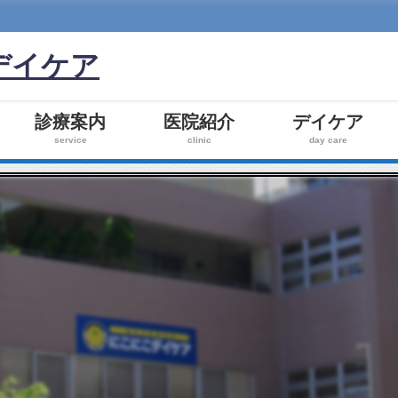
デイケア
つ
診療案内
医院紹介
デイケア
service
clinic
day care