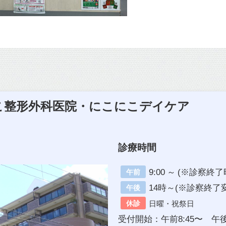
にこ整形外科医院・にこにこデイケア
診療時間
9:00 ～ (※診察
午前
14時～(※診察終了
午後
休診
日曜・祝祭日
受付開始：午前8:45〜 午後