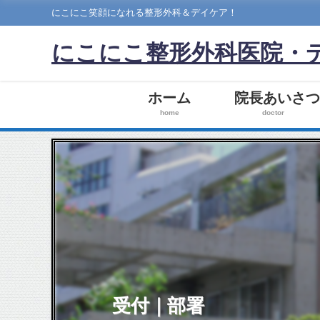
にこにこ笑顔になれる整形外科＆デイケア！
にこにこ整形外科医院・
ホーム
院長あいさ
home
doctor
受付｜部署