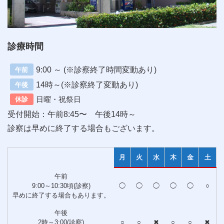
診療時間
9:00 ～ (※診察終了時間変動あり)
午前
14時～(※診察終了変動あり)
午後
日曜・祝祭日
休診
受付開始：午前8:45〜 午後14時～
診察は早めに終了する場合もございます。
月
火
水
木
金
土
午前
9:00～10:30頃(診察)
◯
◯
◯
◯
◯
○
早めに終了する場合もあります。
午後
2時～3:00(診察)
○
○
✖
○
○
✖