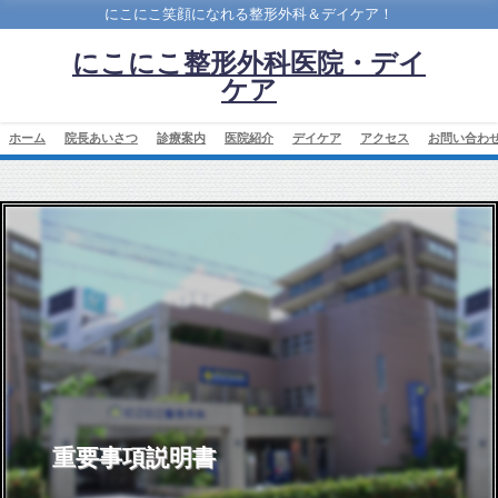
にこにこ笑顔になれる整形外科＆デイケア！
にこにこ整形外科医院・デイ
ケア
ホーム
院長あいさつ
診療案内
医院紹介
デイケア
アクセス
お問い合わ
重要事項説明書